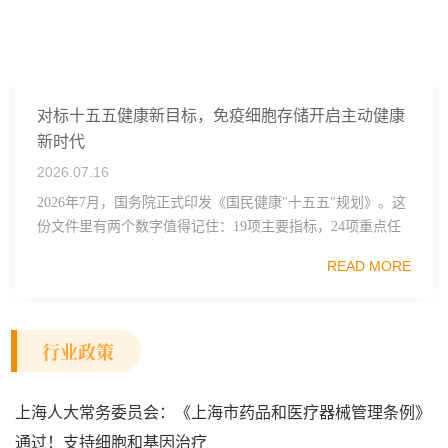
对标十五五健康新目标，免疫细胞存储开启主动健康
新时代
2026.07.16
2026年7月，国务院正式印发《国民健康"十五五"规划》。这
份文件里有两个数字值得记住：19项主要指标，24项重点任
务。其中一句表述直接点名了细胞治疗行业——"加快细胞
READ MORE
和...
行业政策
上海人大常务委员会：《上海市药品和医疗器械管理条例》
通过！支持细胞和基因治疗