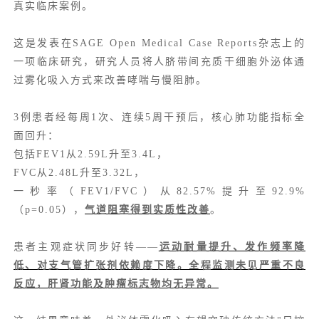
真实临床案例。
这是发表在SAGE Open Medical Case Reports杂志上的
一项临床研究，研究人员将人脐带间充质干细胞外泌体通
过雾化吸入方式来改善哮喘与慢阻肺。
3例患者经每周1次、连续5周干预后，核心肺功能指标全
面回升：
包括
FEV1
从2.59L升至3.4L，
FVC从2.48L升至3.32L，
一秒率
（FEV1/FVC）从82.57%提升至92.9%
（p=0.05），
气道阻塞得到实质性改善
。
患者主观症状同步好转——
运动耐量提升、发作频率降
低、对
支气管扩张剂
依赖度下降。全程监测未见严重不良
反应，肝肾功能及
肿瘤标志物
均无异常。