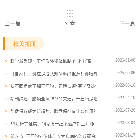
列表
上一篇
下一篇
相关新闻
2026-01-08
科学新发现：干细胞外泌体抑制β淀粉样蛋
白，守护视网膜，改善黄斑变性
2025-09-05
《自然》：炎症是脑认知问题的根源！鼻喷外
泌体1h到达大脑，可减轻炎症和损伤
2022-06-10
从不同角度了解干细胞，正确认识“医学奇迹”
2022-04-19
期刊综述：影响全球15%的夫妇，干细胞是治
疗不孕症的理想临床候选方案
2021-07-20
胎盘保存成为新趋势，胎盘保存有什么作用？
2020-03-04
53项研究证实：间充质干细胞治疗新生儿肺
损伤更佳
2020-01-17
新热点| 干细胞外泌体与五大疾病的治疗研究