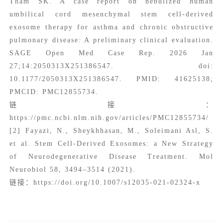
Tham SK. A case report on nebulized human
umbilical cord mesenchymal stem cell-derived
exosome therapy for asthma and chronic obstructive
pulmonary disease: A preliminary clinical evaluation.
SAGE Open Med Case Rep. 2026 Jan
27;14:2050313X251386547. doi:
10.1177/2050313X251386547. PMID: 41625138;
PMCID: PMC12855734.
链接：
https://pmc.ncbi.nlm.nih.gov/articles/PMC12855734/
[2] Fayazi, N., Sheykhhasan, M., Soleimani Asl, S.
et al. Stem Cell-Derived Exosomes: a New Strategy
of Neurodegenerative Disease Treatment. Mol
Neurobiol 58, 3494–3514 (2021).
链接：https://doi.org/10.1007/s12035-021-02324-x