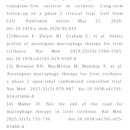
transplant-free survival in cirrhosis: Long-term
follow-up of a phase 2 clinical trial. Cell Stem
Cell. Published online May 25, 2026.
doi:10.1016/j.stem.2026.04.016
[2]Moroni F, Dwyer BJ, Graham C, et al. Safety
profile of autologous macrophage therapy for liver
cirrhosis. Nat Med. 2019;25(10):1560-1565.
doi:10.1038/s41591-019-0599-8
[3] Brennan PN, MacMillan M, Manship T, et al.
Autologous macrophage therapy for liver cirrhosis:
a phase 2 open-label randomized controlled trial.
Nat Med. 2025;31(3):979-987. doi:10.1038/s41591-
024-03406-8
[4] Maher JJ. Not the end of the road for
macrophage therapy in liver cirrhosis. Nat Med.
2025;31(3):735-736. doi:10.1038/s41591-025-
03490-4