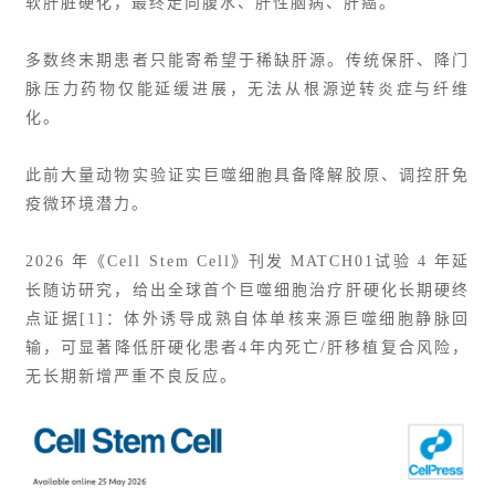
软肝脏硬化，最终走向腹水、
肝性脑病
、肝癌。
多数终末期患者只能寄希望于稀缺肝源。传统保肝、降门
脉压力药物仅能延缓进展，无法从根源逆转炎症与纤维
化。
此前大量动物实验证实巨噬细胞具备降解胶原、调控肝免
疫微环境潜力。
2026 年《Cell Stem Cell》刊发 MATCH01试验 4 年延
长随访研究，给出全球首个巨噬细胞治疗肝硬化长期硬终
点证据[1]：体外诱导成熟自体单核来源巨噬细胞静脉回
输，可显著降低肝硬化患者4年内死亡/肝移植复合风险，
无长期新增严重不良反应。