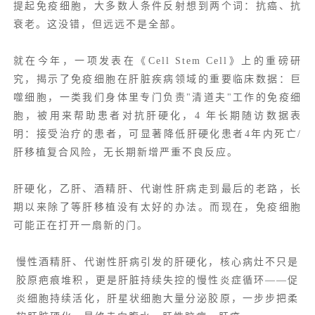
提起免疫细胞，大多数人条件反射想到两个词：抗癌、抗
衰老。这没错，但远远不是全部。
就在今年，一项发表在《
Cell Stem Cell
》上的重磅研
究，揭示了免疫细胞在肝脏疾病领域的重要临床数据：巨
噬细胞，一类我们身体里专门负责"清道夫"工作的免疫细
胞，被用来帮助患者对抗肝硬化，4 年长期随访数据表
明：接受治疗的患者，可显著降低肝硬化患者4年内死亡/
肝移植复合风险，无长期新增严重不良反应。
肝硬化，乙肝、酒精肝、
代谢性肝病
走到最后的老路，长
期以来除了等肝移植没有太好的办法。而现在，免疫细胞
可能正在打开一扇新的门。
慢性酒精肝、代谢性肝病引发的肝硬化，核心病灶不只是
胶原疤痕堆积，更是肝脏持续失控的慢性炎症循环——促
炎细胞持续活化，肝星状细胞大量分泌胶原，一步步把柔