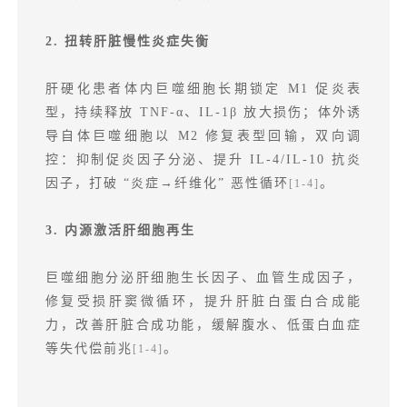
2. 扭转肝脏慢性炎症失衡
肝硬化患者体内巨噬细胞长期锁定 M1 促炎表
型，持续释放 TNF-α、IL-1β 放大损伤；体外诱
导自体巨噬细胞以 M2 修复表型回输，双向调
控：抑制促炎因子分泌、提升 IL-4/IL-10 抗炎
因子，打破 “炎症→纤维化” 恶性循环
。
[1-4]
3. 内源激活肝细胞再生
巨噬细胞分泌肝细胞生长因子、血管生成因子，
修复受损肝窦微循环，提升肝脏白蛋白合成能
力，改善肝脏合成功能，缓解腹水、低蛋白血症
等失代偿前兆
。
[1-4]