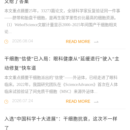
文给了答案
本文重点摘要25年，33273篇论文，全球科学家反复验证同一件事
——脐带和胎盘干细胞，是再生医学里性价比最高的细胞资源。
（1）WebofScience文献计量显示2000–2025年间围产干细胞相关
论...
READ MORE
2026.08.04
干细胞“信使”已入局：眼科健康从“延缓退行”驶入“主
动修复”快车道
本文重点摘要干细胞派出的"信使"——外泌体，已经走进了眼科
临床。2022年，我国研究团队在《ScienceAdvances》首次在人体
临床试验验证了间充质干细胞（MSC）来源外泌体...
READ MORE
2026.07.24
入选"中国科学十大进展"：干细胞抗衰，这次不一样
了