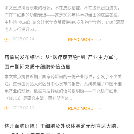
本文重点摘要衰老的根源，不在皮肤褶皱，不在胶原蛋白流失，
而在干细胞的功能衰退——这是2026年科学界给出的底层答案。
中科院《Cell》论文让老年食蟹猴逆转6岁生物学年龄，148位衰弱
老人步行提升63....
READ MORE
2026.07.14
药监局发布综述：从"医疗废弃物"到"产业主力军"，
围产期间充质干细胞价值凸显
本文重点摘要近期，国家药监局的一份产业综述，引发了不少关
注。这份由药品大湾区分中心发布的报告，系统梳理了中国干细
胞产业的现状。数据背后释放的信号很明确——间充质干细胞
（MSCs）是研究主流，而在所有M...
READ MORE
2026.07.10
绕开血脑屏障！干细胞及外泌体鼻滴无创直达大脑，