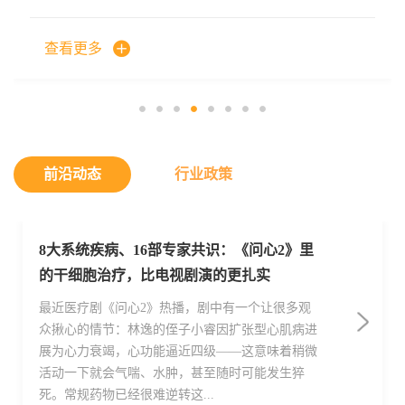
对4名RP患...
一条 为了促进细胞技术和...
查看更多
查看更多
前沿动态
行业政策
8大系统疾病、16部专家共识：《问心2》里
国家卫健委科教司就《生物医学新技术临床
的干细胞治疗，比电视剧演的更扎实
研究和临床转化应用管理条例》贯彻落实工
作进行说明
最近医疗剧《问心2》热播，剧中有一个让很多观
2025年9月，国务院审议通过《生物医学新技术临
众揪心的情节：林逸的侄子小睿因扩张型心肌病进
床研究和临床转化应用管理条例》（以下简称《条
展为心力衰竭，心功能逼近四级——这意味着稍微
例》），将于今年5月1日起施行。这是我国首部关
活动一下就会气喘、水肿，甚至随时可能发生猝
于生物医学新技术临床研究和临床转化应用的国务
死。常规药物已经很难逆转这...
院行政法规，具有里...