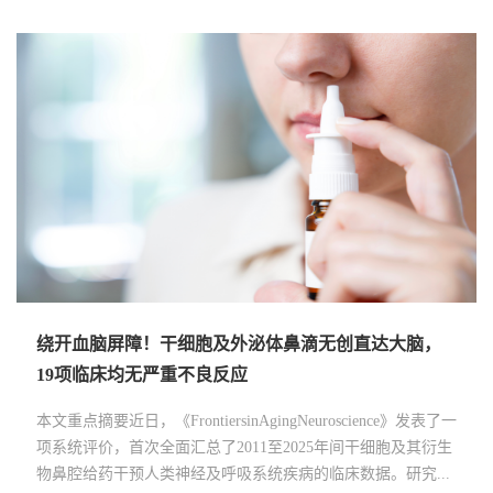
2年随访结果公布：脐带干细胞治疗视网膜色素变性，
《厦门经济特区细胞产业促进规定》6月1日正式实
患者视力停止衰退
施！
术
本文重点摘要近日发表于《MedicalResearchArchives》的一项
4月23日《厦门经济特区细胞产业促进规定》(以下简称《规
规
临床随访研究，探索了脐带间充质干细胞治疗视网膜色素变性
定》)经厦门市十六届人大常委会第三十六次会议表决通过，
了
（RP）的可行性与疗效。研究通过眼球筋膜下微创注射方式，
规定将于6月1日起正式施行。来源：厦门人大具体内容如下