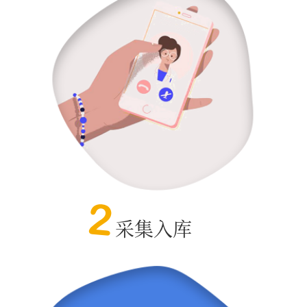
2
采集入库