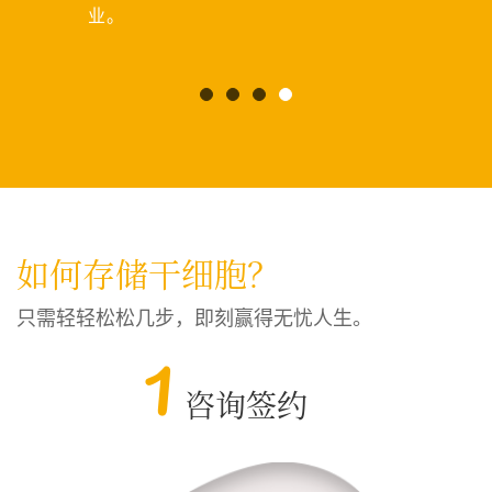
业。
NR
如何存储干细胞？
只需轻
轻松松几步，即刻
赢得无忧人生。
1
咨询签约