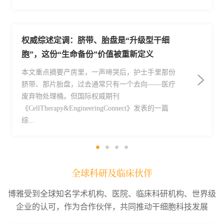
权威综述定调：脐带、胎盘是“升级型干细
FDA正式发布2025年新药年度报告：58款新
胞”，这份“生命备份”价值被重新定义
药获批，5款CGT疗法
本文重点摘要产房里，一声啼哭后，护士手里那份
近日，美国FDA药物评价与研究中心（CDER）发
脐带、那片胎盘，过去通常只有一个去向——医疗
布了该机构2025年新药审评年度报告。报告指出，
废弃物处理桶。但国际权威期刊
FDA在新药审评与批准方面持续保持高效与稳定的
《CellTherapy&EngineeringConnect》发表的一篇
节奏，围绕疾病的预防、诊断、治疗与治愈，推动
综...
了一批具有重要...
全球科研及临床伙伴
博雅受到全球知名学术机构、医院、临床科研机构、世界级
企业的认可，作为合作伙伴，共同推动干细胞科技发展