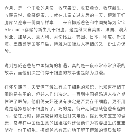
六月，是一个丰收的月份，收获果实、收获粮食、收获新生，
收获喜悦，收获健康……就在儿童节过去后的一天，
博雅干细
胞库
又迎来一份国际样本——来自挪威爸爸和中国妈妈为宝宝
Alexander存储的
新生儿干细胞
，这是继来自美国、法国、澳大
利亚、加拿大、意大利、哥伦比亚、韩国、日本、印度、新加
坡、墨西哥等国客户后，博雅为国际友人存储的又一份生命保
险。
说到挪威爸爸与中国妈妈的相遇，真的是一段非常非常浪漫的
故事，而他们决定储存干细胞的故事也是颇为浪漫。
在怀孕期间，夫妻俩了解过有关干细胞的知识，也知道存储干
细胞是有用的，但并未作出决定。一直到中国妈妈进入待产期
住进了医院，他们俩夫妇还没有决定是否要存干细胞，更不用
说是选择哪家干细胞库了。巧的是，待产期间挪威爸爸全程陪
同，恰在此时，挪威爸爸的姐姐打来电话，提到未来宝宝的健
康，常年在中国做生意的姐姐强烈建议他们为将要出生的宝宝
储存一份干细胞。挪威爸爸有意向地了解了博雅的资质和服