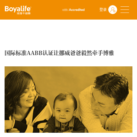
首页
独特优势
博雅伙伴见证
博雅存储客户见证
登录
国际标准AABB认证让挪威爸爸毅然牵手博雅