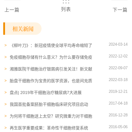
列表
上一篇
下一篇
相关新闻
2024-03-14
《柳叶刀》：新冠疫情使全球平均寿命缩短了
1.6年！“细胞健康”是延年益寿的秘诀
2022-12-02
免疫细胞存储有什么意义？为什么要存储免疫
细胞
2022-09-07
湘雅医院干细胞治疗银屑病引发关注！新文献
分享患者受益实例
2022-03-18
胎盘干细胞作为宝贵的医学资源，也是间充质
干细胞来源的理想渠道之一
2019-12-21
盘点| 2019年干细胞治疗糖尿病7大进展
2017-04-18
我国首批备案胚胎干细胞临床研究项目启动
2016-12-28
为何将干细胞送上太空？研究微重力对干细胞
影响
2016-05-06
再生医学重要成果：革命性干细胞修复系统