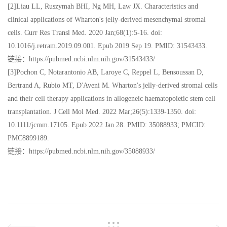
[2]Liau LL, Ruszymah BHI, Ng MH, Law JX. Characteristics and
clinical applications of Wharton's jelly-derived mesenchymal stromal
cells. Curr Res Transl Med. 2020 Jan;68(1):5-16. doi:
10.1016/j.retram.2019.09.001. Epub 2019 Sep 19. PMID: 31543433.
链接：https://pubmed.ncbi.nlm.nih.gov/31543433/
[3]Pochon C, Notarantonio AB, Laroye C, Reppel L, Bensoussan D,
Bertrand A, Rubio MT, D'Aveni M. Wharton's jelly-derived stromal cells
and their cell therapy applications in allogeneic haematopoietic stem cell
transplantation. J Cell Mol Med. 2022 Mar;26(5):1339-1350. doi:
10.1111/jcmm.17105. Epub 2022 Jan 28. PMID: 35088933; PMCID:
PMC8899189.
链接：https://pubmed.ncbi.nlm.nih.gov/35088933/