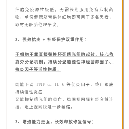
细胞免疫原性极低，无需长期服用免疫抑制药
物，单份健康脐带供体细胞即可用于多名患者，
取材无胚胎伦理争议。
2、强效抗炎 + 神经保护双重作用：
干细胞不靠直接替换坏死感光细胞起效，核心依
靠旁分泌机制，持续分泌脑源性神经营养因子、
抗炎因子等活性物质。
既能下调 TNF-α、IL-6 等促炎因子，终止眼底
持续慢性炎症；
又能抑制感光细胞凋亡，稳固视网膜神经突触连
接，阻止视网膜进一步萎缩。
3、增殖能力更强，长效释放修复信号：