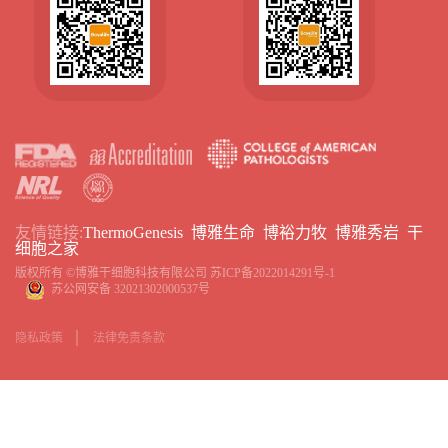
友情链接:
ThermoGenesis
博雅生命
博裕力牧
博雅秀岩
干
细胞之家
版权所有 ©博雅干细胞科技有限公司
苏ICP备2022014291号-1
苏公网安备 32021302000537号
隐私政策
法律免责条款