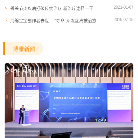
业发展提供全新解决方案
2021-01-07
骨关节炎疾病打破传统治疗 新治疗途径—干
细胞临床
2019-07-15
海绵宝宝创作者去世… “夺命”渐冻症离被治愈
还有多远？
博雅新闻