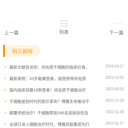
列表
上一篇
下一篇
相关新闻
2024-10-17
最新文献告诉你：间充质干细胞的临床价值，
效果到底如何？
2023-12-05
最新案例：43岁截瘫患者，接受脐带间充质
干细胞治疗后获得重生
2023-08-03
国内临床招募18例患者！间充质干细胞治疗
脑卒中有什么优势吗？
2022-12-29
干细胞是划时代的医疗革命？博雅生命推动干
细胞临床转化
2022-11-30
颠覆传统治疗！干细胞帮助346名皮肤创伤及
萎缩患者成功修复
2022-01-27
全球已进入细胞治疗时代，博雅控股集团为行