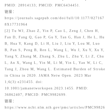
PMID: 28914133; PMCID: PMC6434451.
链接：
https://journals.sagepub.com/doi/full/10.1177/027167
8X17731964
[2] Tu WJ, Zhao Z, Yin P, Cao L, Zeng J, Chen H,
Fan D, Fang Q, Gao P, Gu Y, Tan G, Han J, He L, Hu
B, Hua Y, Kang D, Li H, Liu J, Liu Y, Lou M, Luo
B, Pan S, Peng B, Ren L, Wang L, Wu J, Xu Y, Xu Y,
Yang Y, Zhang M, Zhang S, Zhu L, Zhu Y, Li Z, Chu
L, An X, Wang L, Yin M, Li M, Yin L, Yan W, Li C,
Tang J, Zhou M, Wang L. Estimated Burden of Stroke
in China in 2020. JAMA Netw Open. 2023 Mar
1;6(3):e231455. doi:
10.1001/jamanetworkopen.2023.1455. PMID:
36862407; PMCID: PMC9982699.
链接：
https://www.ncbi.nlm.nih.gov/pmc/articles/PMC99826