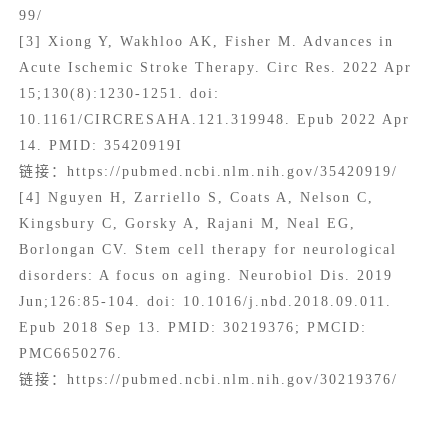
99/
[3] Xiong Y, Wakhloo AK, Fisher M. Advances in
Acute Ischemic Stroke Therapy. Circ Res. 2022 Apr
15;130(8):1230-1251. doi:
10.1161/CIRCRESAHA.121.319948. Epub 2022 Apr
14. PMID: 35420919I
链接：https://pubmed.ncbi.nlm.nih.gov/35420919/
[4] Nguyen H, Zarriello S, Coats A, Nelson C,
Kingsbury C, Gorsky A, Rajani M, Neal EG,
Borlongan CV. Stem cell therapy for neurological
disorders: A focus on aging. Neurobiol Dis. 2019
Jun;126:85-104. doi: 10.1016/j.nbd.2018.09.011.
Epub 2018 Sep 13. PMID: 30219376; PMCID:
PMC6650276.
链接：https://pubmed.ncbi.nlm.nih.gov/30219376/