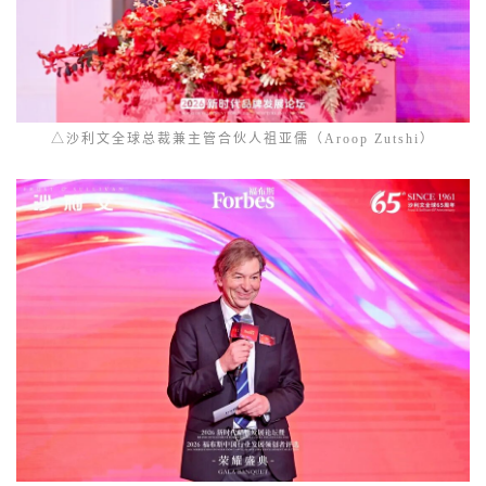
△沙利文全球总裁兼主管合伙人祖亚儒（Aroop Zutshi）