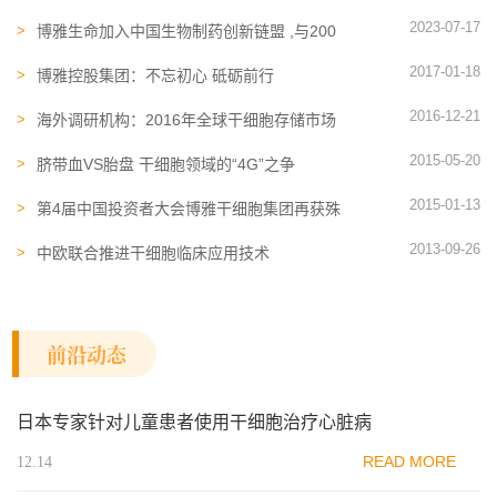
发峰会，助力CGT前沿成果落地转化
2023-07-17
博雅生命加入中国生物制药创新链盟 ,与200
家创新机构共筑新生态
2017-01-18
博雅控股集团：不忘初心 砥砺前行
2016-12-21
海外调研机构：2016年全球干细胞存储市场
重点关注博雅干细胞
2015-05-20
脐带血VS胎盘 干细胞领域的“4G”之争
2015-01-13
第4届中国投资者大会博雅干细胞集团再获殊
荣
2013-09-26
中欧联合推进干细胞临床应用技术
前沿动态
日本专家针对儿童患者使用干细胞治疗心脏病
READ MORE
12.14