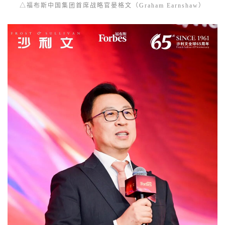
△福布斯中国集团首席战略官晏格文（Graham Earnshaw）