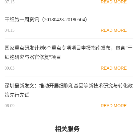
READ MORE
07.15
干细胞一周资讯（20180428-20180504）
READ MORE
04.15
国家重点研发计划6个重点专项项目申报指南发布，包含“干
细胞研究与器官修复”项目
READ MORE
09.03
深圳最新发文：推动开展细胞和基因等新技术研究与转化政
策先行先试
READ MORE
06.09
相关服务