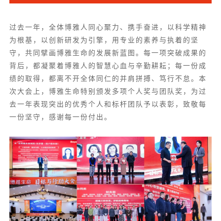
过去一年，全体博雅人同心聚力、携手奋进，以科学精神
为根基，以创新研发为引擎，用专业的素养与执着的坚
守，共同擘画博雅生命的发展新蓝图。每一项突破成果的
背后，都凝聚着博雅人的智慧心血与辛勤耕耘；每一份成
绩的取得，都离不开全体同仁的并肩拼搏、笃行不怠。本
次大会上，博雅生命特别颁发多项个人奖与团队奖，为过
去一年表现突出的优秀个人和标杆团队予以表彰，致敬每
一份坚守，感谢每一份付出。