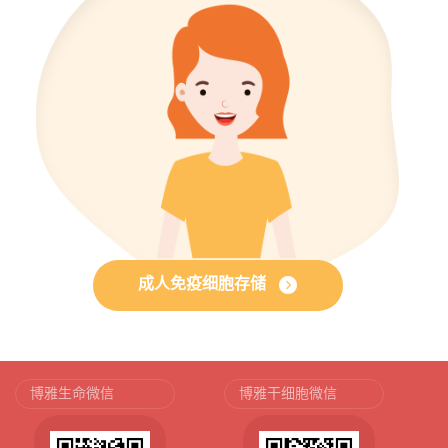
成人免疫细胞存储
博雅生命微信
博雅干细胞微信