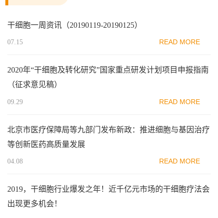
干细胞一周资讯（20190119-20190125）
READ MORE
07.15
2020年“干细胞及转化研究”国家重点研发计划项目申报指南
（征求意见稿）
READ MORE
09.29
北京市医疗保障局等九部门发布新政：推进细胞与基因治疗
等创新医药高质量发展
READ MORE
04.08
2019，干细胞行业爆发之年！近千亿元市场的干细胞疗法会
出现更多机会！